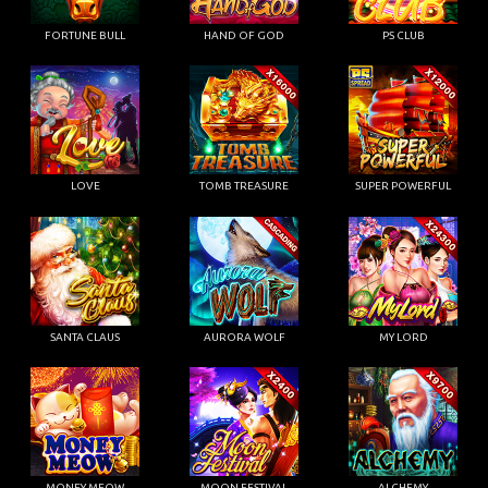
FORTUNE BULL
HAND OF GOD
PS CLUB
LOVE
TOMB TREASURE
SUPER POWERFUL
SANTA CLAUS
AURORA WOLF
MY LORD
MONEY MEOW
MOON FESTIVAL
ALCHEMY