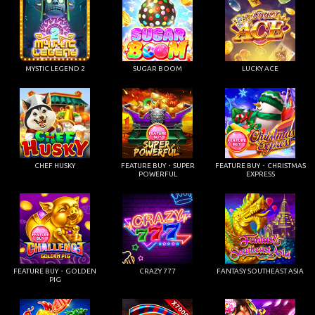
MYSTIC LEGEND 2
SUGAR BOOM
LUCKY ACE
CHEF HUSKY
FEATURE BUY・SUPER
FEATURE BUY・CHRISTMAS
POWERFUL
EXPRESS
FEATURE BUY・GOLDEN
CRAZY 777
FANTASY SOUTHEAST ASIA
PIG