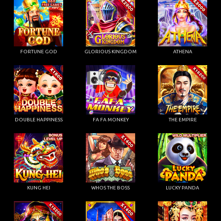
FORTUNE GOD
GLORIOUS KINGDOM
ATHENA
DOUBLE HAPPINESS
FA FA MONKEY
THE EMPIRE
KUNG HEI
WHOS THE BOSS
LUCKY PANDA