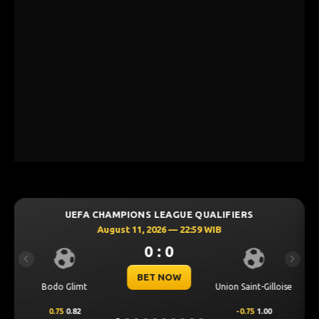
ALIFIERS
UEFA CHAMPIONS LEAGUE QUALIFI
WIB
August 12, 2026 — 02:00 WIB
0 : 0
Previous
Next
BET NOW
Union Saint-Gilloise
Lyon
Sp
-0.75
1.00
1
0.86