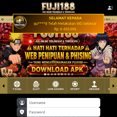
SELAMAT KEPADA
bagus dan menyenangkan yang memberikan anda uang setiap harinya. Dengan minimal 5000, Anda sud
qu****8 Telah Melakukan WD Sebesar
Rp. 6.450.000
TOGEL
SLOT
LIVE CASINO
SPORT
ARCADE
SABU