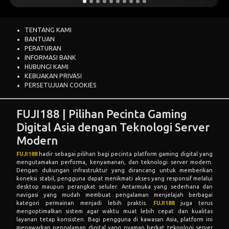
TENTANG KAMI
BANTUAN
PERATURAN
INFORMASI BANK
HUBUNGI KAMI
KEBIJAKAN PRIVASI
PERSETUJUAN COOKIES
FUJI188 | Pilihan Pecinta Gaming
Digital Asia dengan Teknologi Server
Modern
FUJI188
hadir sebagai pilihan bagi pecinta platform gaming digital yang
mengutamakan performa, kenyamanan, dan teknologi server modern.
Dengan dukungan infrastruktur yang dirancang untuk memberikan
koneksi stabil, pengguna dapat menikmati akses yang responsif melalui
desktop maupun perangkat seluler. Antarmuka yang sederhana dan
navigasi yang mudah membuat pengalaman menjelajah berbagai
kategori permainan menjadi lebih praktis.
FUJI188
juga terus
mengoptimalkan sistem agar waktu muat lebih cepat dan kualitas
layanan tetap konsisten. Bagi pengguna di kawasan Asia, platform ini
menawarkan pengalaman digital yang nyaman berkat teknologi server