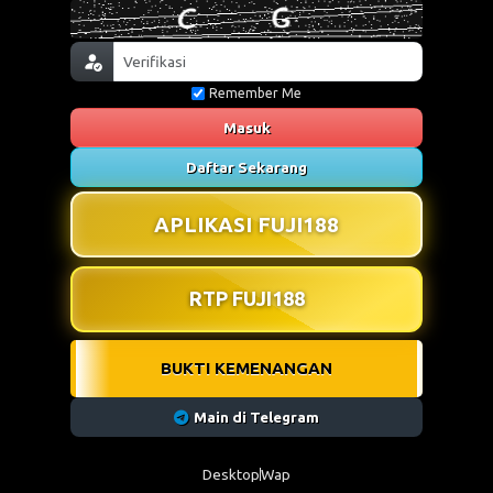
Remember Me
Masuk
Daftar Sekarang
APLIKASI FUJI188
RTP FUJI188
BUKTI KEMENANGAN
Main di Telegram
Desktop
Wap