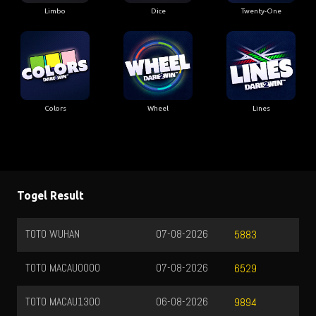
Limbo
Dice
Twenty-One
Colors
Wheel
Lines
Togel Result
TOTO WUHAN
07-08-2026
5883
TOTO MACAU0000
07-08-2026
6529
TOTO MACAU1300
06-08-2026
9894