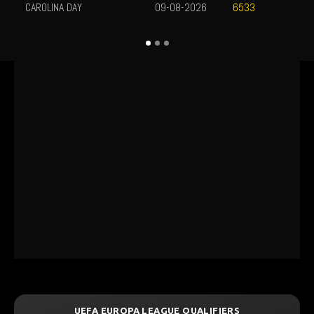
CAROLINA DAY
09-08-2026
6533
PA LEAGUE QUALIFIERS
SPAIN 