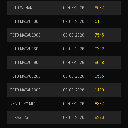
TOTO WUHAN
09-08-2026
9587
TOTO MACAU0000
09-08-2026
5131
TOTO MACAU1300
09-08-2026
7545
TOTO MACAU1600
09-08-2026
0712
TOTO MACAU1900
09-08-2026
9658
TOTO MACAU2200
08-08-2026
6525
TOTO MACAU2300
08-08-2026
1109
KENTUCKY MID
09-08-2026
8387
TEXAS DAY
09-08-2026
9276