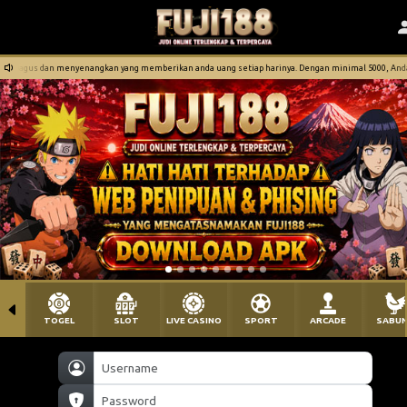
bagus dan menyenangkan yang memberikan anda uang setiap harinya. Dengan minimal 5000, Anda su
TOGEL
SLOT
LIVE CASINO
SPORT
ARCADE
SABU