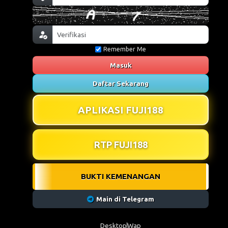
Remember Me
Masuk
Daftar Sekarang
APLIKASI FUJI188
RTP FUJI188
BUKTI KEMENANGAN
Main di Telegram
Desktop
Wap