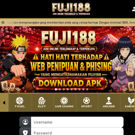
 bagus dan menyenangkan yang memberikan anda uang setiap harinya. Dengan minimal 5000, Anda s
TOGEL
SLOT
LIVE CASINO
SPORT
ARCADE
SABU