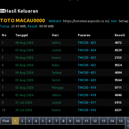
Hasil Keluaran
TOTO MACAU0000
Website:
https://totomacaupools.co.in/
, Hari:
Setiap
Tutup:
23:45 WIB
, Result:
00:00 WIB
No
Tanggal
Hari
Pasaran
Result
1
08 Aug 2026
Sabtu
TMC00 - 425
4072
2
07 Aug 2026
Jumat
TMC00 - 424
6529
3
06 Aug 2026
Kamis
TMC00 - 423
2153
4
05 Aug 2026
Rabu
TMC00 - 422
9554
5
04 Aug 2026
Selasa
TMC00 - 421
4094
6
03 Aug 2026
Senin
TMC00 - 420
9564
7
02 Aug 2026
Minggu
TMC00 - 419
0711
8
01 Aug 2026
Sabtu
TMC00 - 418
4046
9
31 Jul 2026
Jumat
TMC00 - 417
5915
10
30 Jul 2026
Kamis
TMC00 - 416
6221
First
1
2
3
4
5
6
7
8
9
10
11
12
13
14
15
(