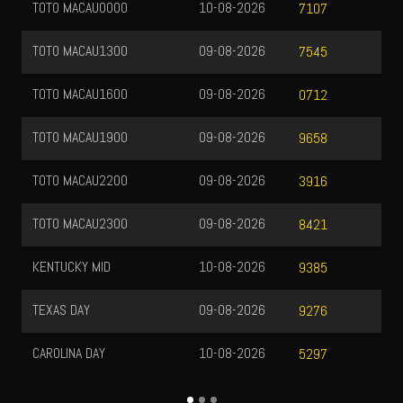
TOTO MACAU0000
10-08-2026
7107
TOTO MACAU1300
09-08-2026
7545
TOTO MACAU1600
09-08-2026
0712
TOTO MACAU1900
09-08-2026
9658
TOTO MACAU2200
09-08-2026
3916
TOTO MACAU2300
09-08-2026
8421
KENTUCKY MID
10-08-2026
9385
TEXAS DAY
09-08-2026
9276
CAROLINA DAY
10-08-2026
5297