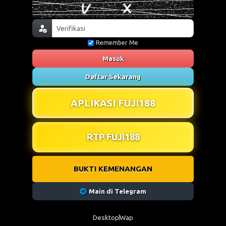
Remember Me
Masuk
Daftar Sekarang
APLIKASI FUJI188
RTP FUJI188
BUKTI KEMENANGAN
Main di Telegram
Desktop
Wap