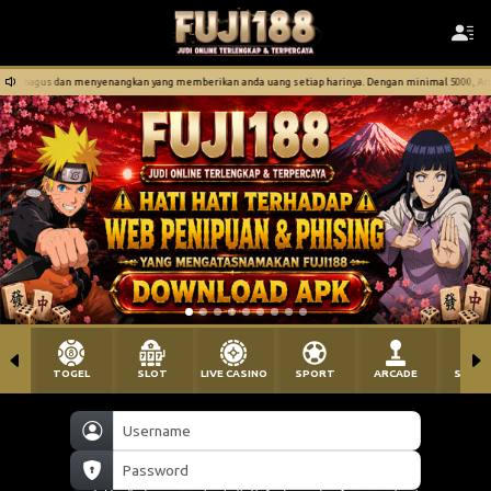
bagus dan menyenangkan yang memberikan anda uang setiap harinya. Dengan minimal 5000, Anda su
TOGEL
SLOT
LIVE CASINO
SPORT
ARCADE
SABU