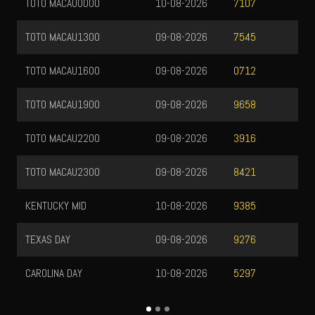
TOTO MACAU0000
10-08-2026
7107
TOTO MACAU1300
09-08-2026
7545
TOTO MACAU1600
09-08-2026
0712
TOTO MACAU1900
09-08-2026
9658
TOTO MACAU2200
09-08-2026
3916
TOTO MACAU2300
09-08-2026
8421
KENTUCKY MID
10-08-2026
9385
TEXAS DAY
09-08-2026
9276
CAROLINA DAY
10-08-2026
5297