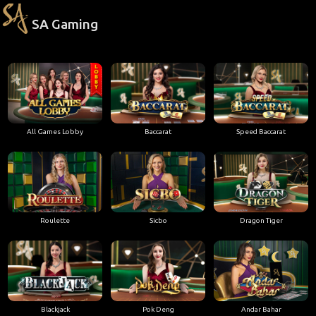
SA Gaming
All Games Lobby
Baccarat
Speed Baccarat
Roulette
Sicbo
Dragon Tiger
Blackjack
Pok Deng
Andar Bahar